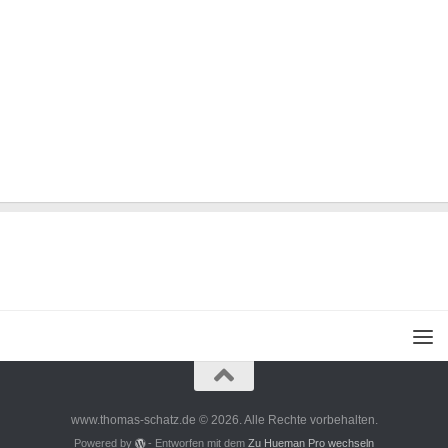
www.thomas-schatz.de © 2026. Alle Rechte vorbehalten.
Powered by
- Entworfen mit dem
Zu Hueman Pro wechseln