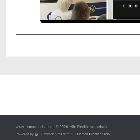
www.thomas-schatz.de © 2026. Alle Rechte vorbehalten.
Powered by
- Entworfen mit dem
Zu Hueman Pro wechseln