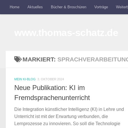
Home
Aktuelles
Bücher & Broschüren
Vorträge
Weiterb
Unter dem Inhalt
www.thomas-schatz.de
MARKIERT:
SPRACHVERARBEITUN
MEIN KI-BLOG
3. OKTOBER 2024
Neue Publikation: KI im
Fremdsprachenunterricht
Die Integration künstlicher Intelligenz (KI) in Lehre und
Unterricht ist mit der Erwartung verbunden, die
Lernprozesse zu innovieren. So soll die Technologie